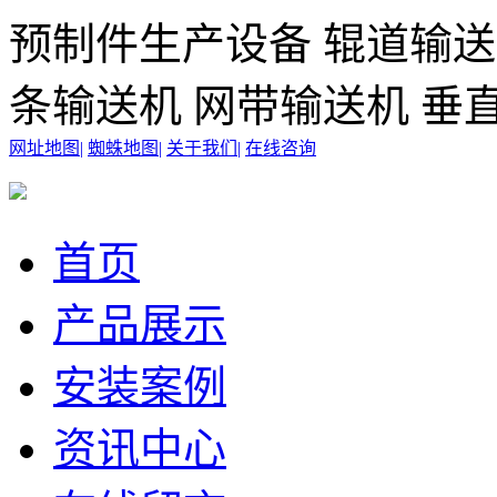
预制件生产设备
辊道输送
条输送机
网带输送机
垂
网址地图
|
蜘蛛地图
|
关于我们
|
在线咨询
首页
产品展示
安装案例
资讯中心