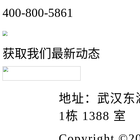
400-800-5861
获取我们最新动态
地址：武汉东
1栋 1388 室
Copyright