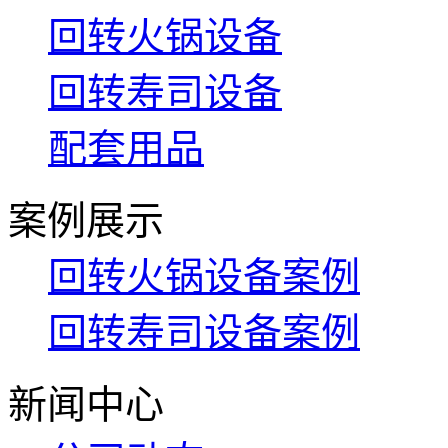
回转火锅设备
回转寿司设备
配套用品
案例展示
回转火锅设备案例
回转寿司设备案例
新闻中心